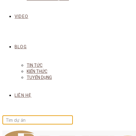
VIDEO
BLOG
TIN TỨC
KIẾN THỨC
TUYỂN DỤNG
LIÊN HỆ