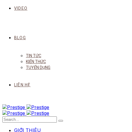
VIDEO
BLOG
TIN TỨC
KIẾN THỨC
TUYỂN DỤNG
LIÊN HỆ
GIỚI THIỆU