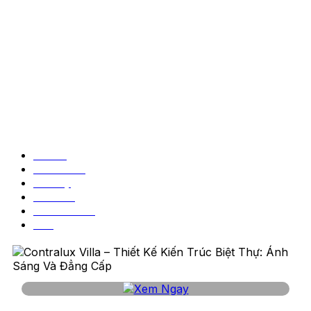
DỰ ÁN NỔI BẬT
Tất cả
Indochine
Luxury
Modern
Neo Classic
Zen