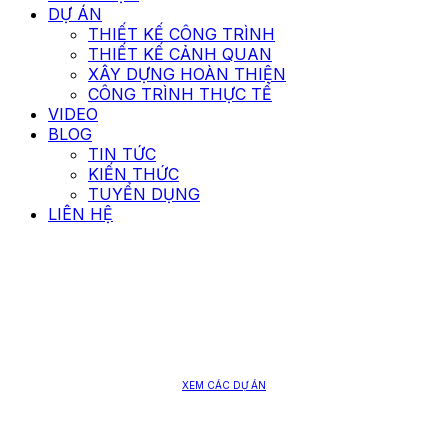
DỰ ÁN
THIẾT KẾ CÔNG TRÌNH
THIẾT KẾ CẢNH QUAN
XÂY DỰNG HOÀN THIỆN
CÔNG TRÌNH THỰC TẾ
VIDEO
BLOG
TIN TỨC
KIẾN THỨC
TUYỂN DỤNG
LIÊN HỆ
TẬN TÂM - UY TÍN
KIẾN TẠO KHÔNG GIAN SỐNG
XEM
CÁC
DỰ
ÁN