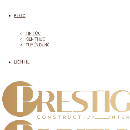
BLOG
TIN TỨC
KIẾN THỨC
TUYỂN DỤNG
LIÊN HỆ