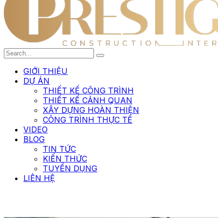
GIỚI THIỆU
DỰ ÁN
THIẾT KẾ CÔNG TRÌNH
THIẾT KẾ CẢNH QUAN
XÂY DỰNG HOÀN THIỆN
CÔNG TRÌNH THỰC TẾ
VIDEO
BLOG
TIN TỨC
KIẾN THỨC
TUYỂN DỤNG
LIÊN HỆ