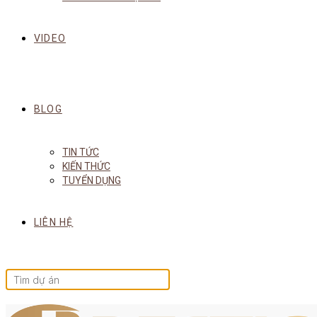
VIDEO
BLOG
TIN TỨC
KIẾN THỨC
TUYỂN DỤNG
LIÊN HỆ