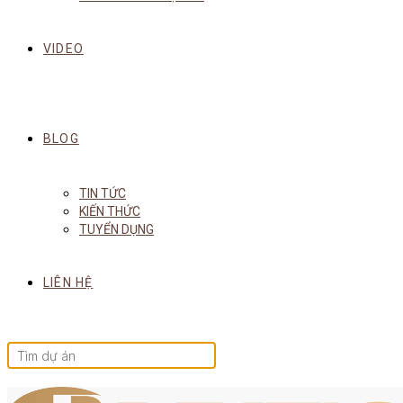
VIDEO
BLOG
TIN TỨC
KIẾN THỨC
TUYỂN DỤNG
LIÊN HỆ