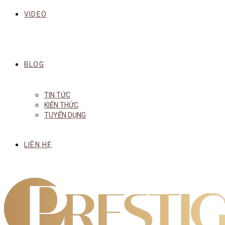
VIDEO
BLOG
TIN TỨC
KIẾN THỨC
TUYỂN DỤNG
LIÊN HỆ