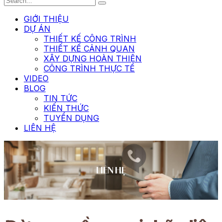
GIỚI THIỆU
DỰ ÁN
THIẾT KẾ CÔNG TRÌNH
THIẾT KẾ CẢNH QUAN
XÂY DỰNG HOÀN THIỆN
CÔNG TRÌNH THỰC TẾ
VIDEO
BLOG
TIN TỨC
KIẾN THỨC
TUYỂN DỤNG
LIÊN HỆ
LIÊN HỆ