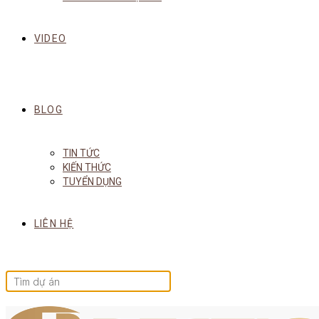
VIDEO
BLOG
TIN TỨC
KIẾN THỨC
TUYỂN DỤNG
LIÊN HỆ