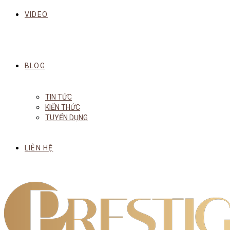
VIDEO
BLOG
TIN TỨC
KIẾN THỨC
TUYỂN DỤNG
LIÊN HỆ