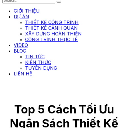
GIỚI THIỆU
DỰ ÁN
THIẾT KẾ CÔNG TRÌNH
THIẾT KẾ CẢNH QUAN
XÂY DỰNG HOÀN THIỆN
CÔNG TRÌNH THỰC TẾ
VIDEO
BLOG
TIN TỨC
KIẾN THỨC
TUYỂN DỤNG
LIÊN HỆ
Top 5 Cách Tối Ưu
Ngân Sách Thiết Kế