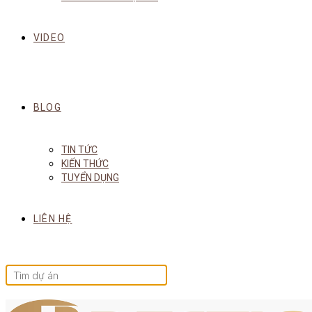
VIDEO
BLOG
TIN TỨC
KIẾN THỨC
TUYỂN DỤNG
LIÊN HỆ