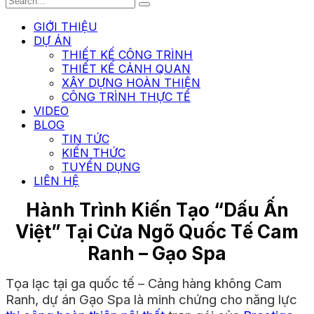
GIỚI THIỆU
DỰ ÁN
THIẾT KẾ CÔNG TRÌNH
THIẾT KẾ CẢNH QUAN
XÂY DỰNG HOÀN THIỆN
CÔNG TRÌNH THỰC TẾ
VIDEO
BLOG
TIN TỨC
KIẾN THỨC
TUYỂN DỤNG
LIÊN HỆ
Hành Trình Kiến Tạo “Dấu Ấn
Việt” Tại Cửa Ngõ Quốc Tế Cam
Ranh – Gạo Spa
Tọa lạc tại ga quốc tế – Cảng hàng không Cam
Ranh, dự án Gạo Spa là minh chứng cho năng lực