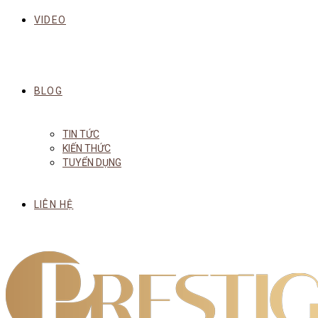
VIDEO
BLOG
TIN TỨC
KIẾN THỨC
TUYỂN DỤNG
LIÊN HỆ