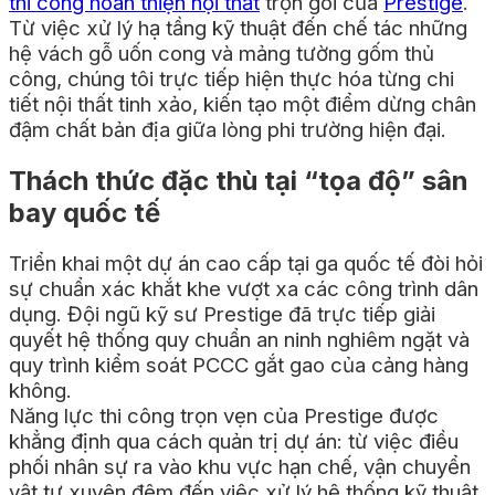
thi công hoàn thiện nội thất
trọn gói của
Prestige
.
Từ việc xử lý hạ tầng kỹ thuật đến chế tác những
hệ vách gỗ uốn cong và mảng tường gốm thủ
công, chúng tôi trực tiếp hiện thực hóa từng chi
tiết nội thất tinh xảo, kiến tạo một điểm dừng chân
đậm chất bản địa giữa lòng phi trường hiện đại.
Thách thức đặc thù tại “tọa độ” sân
bay quốc tế
Triển khai một dự án cao cấp tại ga quốc tế đòi hỏi
sự chuẩn xác khắt khe vượt xa các công trình dân
dụng. Đội ngũ kỹ sư Prestige đã trực tiếp giải
quyết hệ thống quy chuẩn an ninh nghiêm ngặt và
quy trình kiểm soát PCCC gắt gao của cảng hàng
không.
Năng lực thi công trọn vẹn của Prestige được
khẳng định qua cách quản trị dự án: từ việc điều
phối nhân sự ra vào khu vực hạn chế, vận chuyển
vật tư xuyên đêm đến việc xử lý hệ thống kỹ thuật