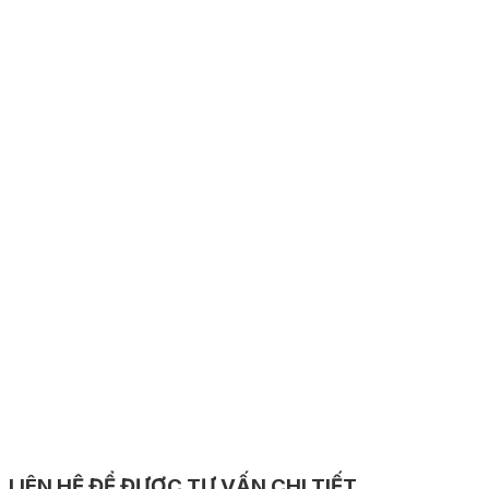
LIÊN HỆ ĐỂ ĐƯỢC TƯ VẤN CHI TIẾT