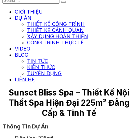
GIỚI THIỆU
DỰ ÁN
THIẾT KẾ CÔNG TRÌNH
THIẾT KẾ CẢNH QUAN
XÂY DỰNG HOÀN THIỆN
CÔNG TRÌNH THỰC TẾ
VIDEO
BLOG
TIN TỨC
KIẾN THỨC
TUYỂN DỤNG
LIÊN HỆ
Sunset Bliss Spa – Thiết Kế Nội
Thất Spa Hiện Đại 225m² Đẳng
Cấp & Tinh Tế
Thông Tin Dự Án