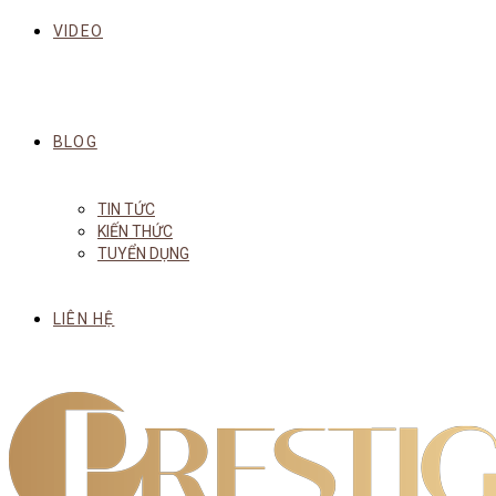
VIDEO
BLOG
TIN TỨC
KIẾN THỨC
TUYỂN DỤNG
LIÊN HỆ