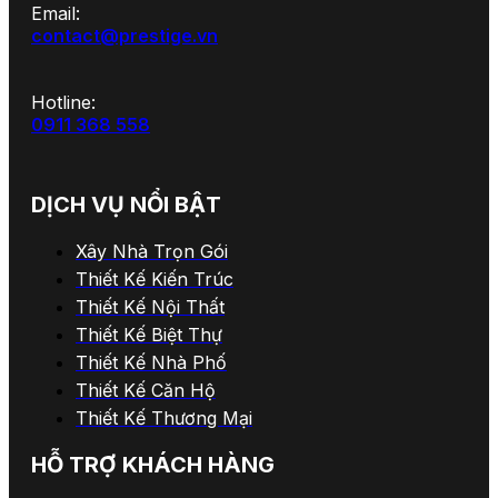
Email:
contact@prestige.vn
Hotline:
0911 368 558
DỊCH VỤ NỔI BẬT
Xây Nhà Trọn Gói
Thiết Kế Kiến Trúc
Thiết Kế Nội Thất
Thiết Kế Biệt Thự
Thiết Kế Nhà Phố
Thiết Kế Căn Hộ
Thiết Kế Thương Mại
HỖ TRỢ KHÁCH HÀNG