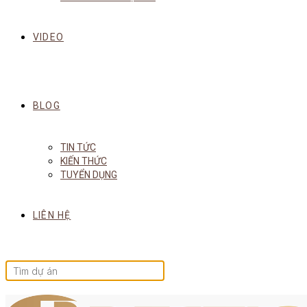
VIDEO
BLOG
TIN TỨC
KIẾN THỨC
TUYỂN DỤNG
LIÊN HỆ