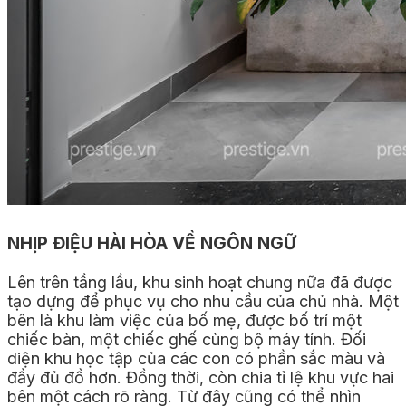
NHỊP ĐIỆU HÀI HÒA VỀ NGÔN NGỮ
Lên trên tầng lầu, khu sinh hoạt chung nữa đã được
tạo dựng để phục vụ cho nhu cầu của chủ nhà. Một
bên là khu làm việc của bố mẹ, được bố trí một
chiếc bàn, một chiếc ghế cùng bộ máy tính. Đối
diện khu học tập của các con có phần sắc màu và
đầy đủ đồ hơn. Đồng thời, còn chia tỉ lệ khu vực hai
bên một cách rõ ràng. T
ừ đây cũng có thể nhìn