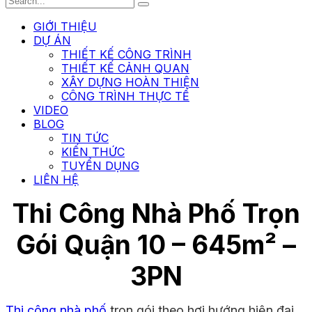
GIỚI THIỆU
DỰ ÁN
THIẾT KẾ CÔNG TRÌNH
THIẾT KẾ CẢNH QUAN
XÂY DỰNG HOÀN THIỆN
CÔNG TRÌNH THỰC TẾ
VIDEO
BLOG
TIN TỨC
KIẾN THỨC
TUYỂN DỤNG
LIÊN HỆ
Thi Công Nhà Phố Trọn
Gói Quận 10 – 645m² –
3PN
Thi công nhà phố
trọn gói theo hơi hướng hiện đại