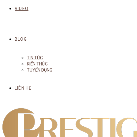
VIDEO
BLOG
TIN TỨC
KIẾN THỨC
TUYỂN DỤNG
LIÊN HỆ