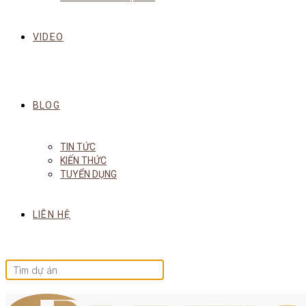
VIDEO
BLOG
TIN TỨC
KIẾN THỨC
TUYỂN DỤNG
LIÊN HỆ