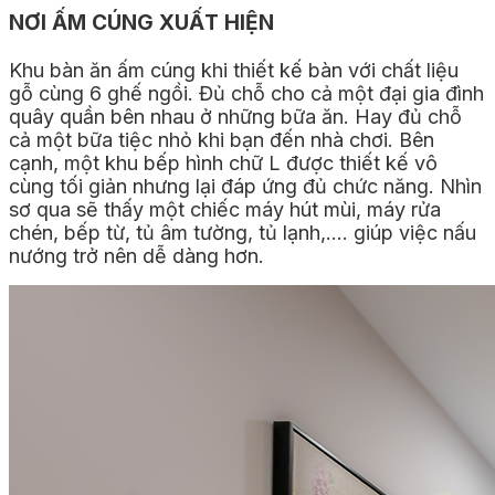
NƠI ẤM CÚNG XUẤT HIỆN
Khu bàn ăn ấm cúng khi thiết kế bàn với chất liệu
gỗ cùng 6 ghế ngồi. Đủ chỗ cho cả một đại gia đình
quây quần bên nhau ở những bữa ăn. Hay đủ chỗ
cả một bữa tiệc nhỏ khi bạn đến nhà chơi. Bên
cạnh, một khu bếp hình chữ L được thiết kế vô
cùng tối giản nhưng lại đáp ứng đủ chức năng. Nhìn
sơ qua sẽ thấy một chiếc máy hút mùi, máy rửa
chén, bếp từ, tủ âm tường, tủ lạnh,…. giúp việc nấu
nướng trở nên dễ dàng hơn.