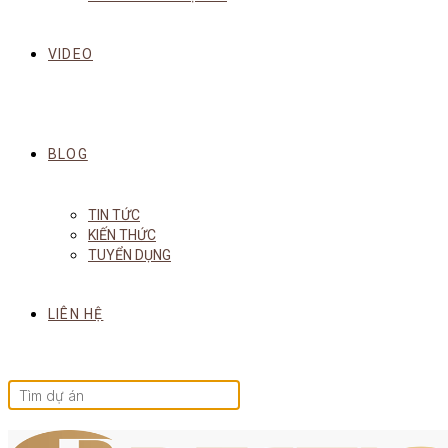
VIDEO
BLOG
TIN TỨC
KIẾN THỨC
TUYỂN DỤNG
LIÊN HỆ