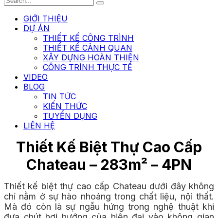
GIỚI THIỆU
DỰ ÁN
THIẾT KẾ CÔNG TRÌNH
THIẾT KẾ CẢNH QUAN
XÂY DỰNG HOÀN THIỆN
CÔNG TRÌNH THỰC TẾ
VIDEO
BLOG
TIN TỨC
KIẾN THỨC
TUYỂN DỤNG
LIÊN HỆ
Thiết Kế Biệt Thự Cao Cấp
Chateau – 283m² – 4PN
Thiết kế biệt thự cao cấp Chateau dưới đây không
chỉ nằm ở sự hào nhoáng trong chất liệu, nội thất.
Mà đó còn là sự ngẫu hứng trong nghệ thuật khi
đưa chút hơi hướng của hiện đại vào không gian