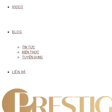
VIDEO
BLOG
TIN TỨC
KIẾN THỨC
TUYỂN DỤNG
LIÊN HỆ