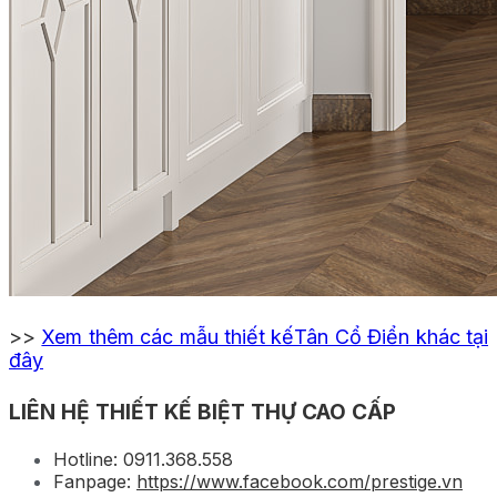
>>
Xem thêm các mẫu thiết kếTân Cổ Điển khác tại
đây
LIÊN HỆ THIẾT KẾ BIỆT THỰ CAO CẤP
Hotline: 0911.368.558
Fanpage:
https://www.facebook.com/prestige.vn