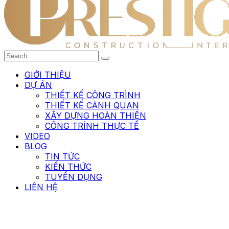
GIỚI THIỆU
DỰ ÁN
THIẾT KẾ CÔNG TRÌNH
THIẾT KẾ CẢNH QUAN
XÂY DỰNG HOÀN THIỆN
CÔNG TRÌNH THỰC TẾ
VIDEO
BLOG
TIN TỨC
KIẾN THỨC
TUYỂN DỤNG
LIÊN HỆ