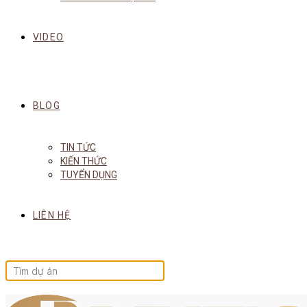
VIDEO
BLOG
TIN TỨC
KIẾN THỨC
TUYỂN DỤNG
LIÊN HỆ