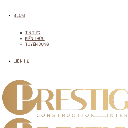
BLOG
TIN TỨC
KIẾN THỨC
TUYỂN DỤNG
LIÊN HỆ