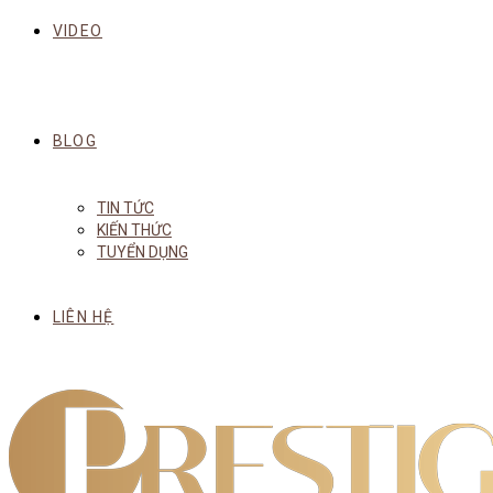
VIDEO
BLOG
TIN TỨC
KIẾN THỨC
TUYỂN DỤNG
LIÊN HỆ