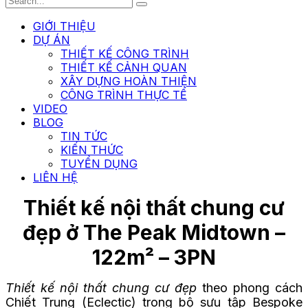
GIỚI THIỆU
DỰ ÁN
THIẾT KẾ CÔNG TRÌNH
THIẾT KẾ CẢNH QUAN
XÂY DỰNG HOÀN THIỆN
CÔNG TRÌNH THỰC TẾ
VIDEO
BLOG
TIN TỨC
KIẾN THỨC
TUYỂN DỤNG
LIÊN HỆ
Thiết kế nội thất chung cư
đẹp ở The Peak Midtown –
122m² – 3PN
Thiết kế nội thất chung cư đẹp
theo phong cách
Chiết Trung (Eclectic) trong bộ sưu tập Bespoke