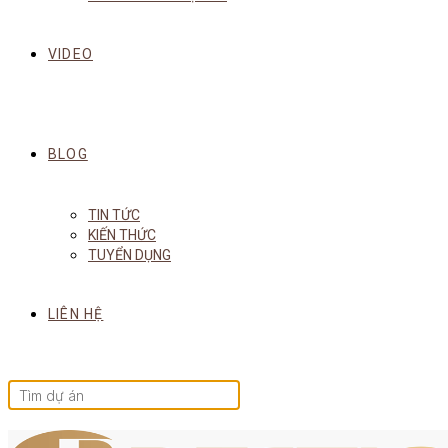
VIDEO
BLOG
TIN TỨC
KIẾN THỨC
TUYỂN DỤNG
LIÊN HỆ