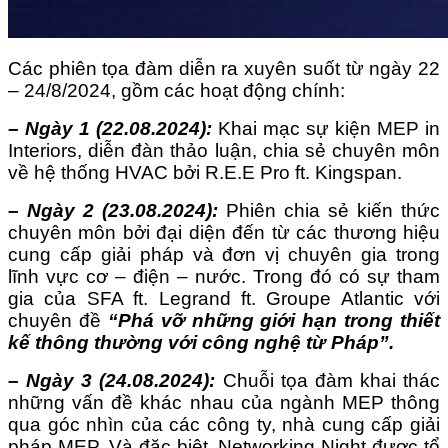
Các phiên tọa đàm diễn ra xuyên suốt từ ngày 22
– 24/8/2024, gồm các hoạt động chính:
– Ngày 1 (22.08.2024):
Khai mạc sự kiện MEP in
Interiors, diễn đàn thảo luận, chia sẻ chuyên môn
về hệ thống HVAC bởi R.E.E Pro ft. Kingspan.
– Ngày 2 (23.08.2024):
Phiên chia sẻ kiến thức
chuyên môn bởi đại diện đến từ các thương hiệu
cung cấp giải pháp và đơn vị chuyên gia trong
lĩnh vực cơ – điện – nước. Trong đó có sự tham
gia của SFA ft. Legrand ft. Groupe Atlantic với
chuyên đề
“Phá vỡ những giới hạn trong thiết
kế thông thường với công nghệ từ Pháp”.
– Ngày 3 (24.08.2024):
Chuỗi tọa đàm khai thác
những vấn đề khác nhau của ngành MEP thông
qua góc nhìn của các công ty, nhà cung cấp giải
pháp MEP. Và đặc biệt, Networking Night được tổ