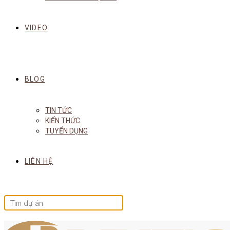
VIDEO
BLOG
TIN TỨC
KIẾN THỨC
TUYỂN DỤNG
LIÊN HỆ