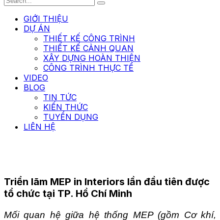
GIỚI THIỆU
DỰ ÁN
THIẾT KẾ CÔNG TRÌNH
THIẾT KẾ CẢNH QUAN
XÂY DỰNG HOÀN THIỆN
CÔNG TRÌNH THỰC TẾ
VIDEO
BLOG
TIN TỨC
KIẾN THỨC
TUYỂN DỤNG
LIÊN HỆ
Triển lãm MEP in Interiors lần đầu tiên được
tổ chức tại TP. Hồ Chí Minh
Mối quan hệ giữa hệ thống MEP (gồm Cơ khí,