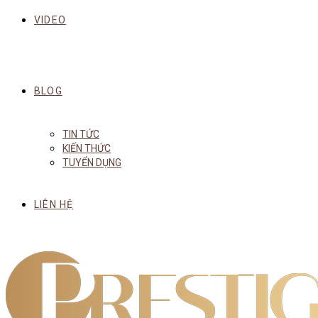
VIDEO
BLOG
TIN TỨC
KIẾN THỨC
TUYỂN DỤNG
LIÊN HỆ