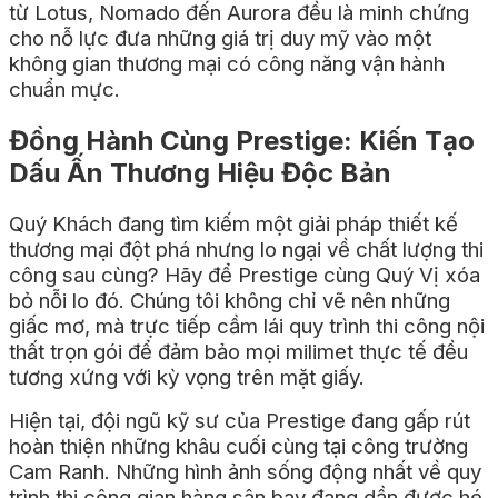
từ Lotus, Nomado đến Aurora đều là minh chứng
cho nỗ lực đưa những giá trị duy mỹ vào một
không gian thương mại có công năng vận hành
chuẩn mực.
Đồng Hành Cùng Prestige: Kiến Tạo
Dấu Ấn Thương Hiệu Độc Bản
Quý Khách đang tìm kiếm một giải pháp thiết kế
thương mại đột phá nhưng lo ngại về chất lượng thi
công sau cùng? Hãy để Prestige cùng Quý Vị xóa
bỏ nỗi lo đó. Chúng tôi không chỉ vẽ nên những
giấc mơ, mà trực tiếp cầm lái quy trình thi công nội
thất trọn gói để đảm bảo mọi milimet thực tế đều
tương xứng với kỳ vọng trên mặt giấy.
Hiện tại, đội ngũ kỹ sư của Prestige đang gấp rút
hoàn thiện những khâu cuối cùng tại công trường
Cam Ranh. Những hình ảnh sống động nhất về quy
trình thi công gian hàng sân bay đang dần được hé