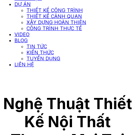
DỰ ÁN
THIẾT KẾ CÔNG TRÌNH
THIẾT KẾ CẢNH QUAN
XÂY DỰNG HOÀN THIỆN
CÔNG TRÌNH THỰC TẾ
VIDEO
BLOG
TIN TỨC
KIẾN THỨC
TUYỂN DỤNG
LIÊN HỆ
Nghệ Thuật Thiết
Kế Nội Thất