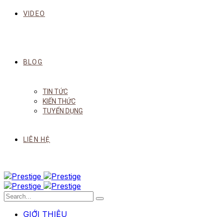
VIDEO
BLOG
TIN TỨC
KIẾN THỨC
TUYỂN DỤNG
LIÊN HỆ
GIỚI THIỆU