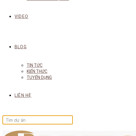
VIDEO
BLOG
TIN TỨC
KIẾN THỨC
TUYỂN DỤNG
LIÊN HỆ