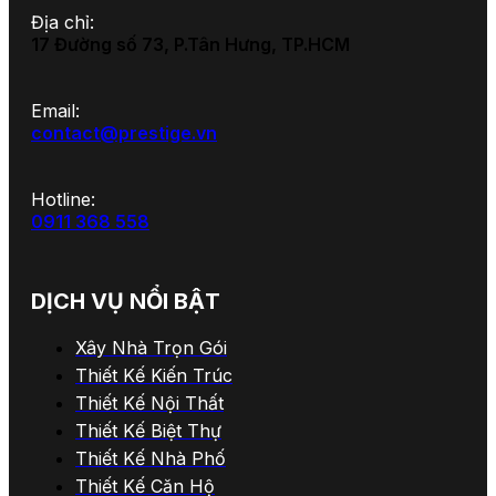
Địa chỉ:
17 Đường số 73, P.Tân Hưng, TP.HCM
Email:
contact@prestige.vn
Hotline:
0911 368 558
DỊCH VỤ NỔI BẬT
Xây Nhà Trọn Gói
Thiết Kế Kiến Trúc
Thiết Kế Nội Thất
Thiết Kế Biệt Thự
Thiết Kế Nhà Phố
Thiết Kế Căn Hộ