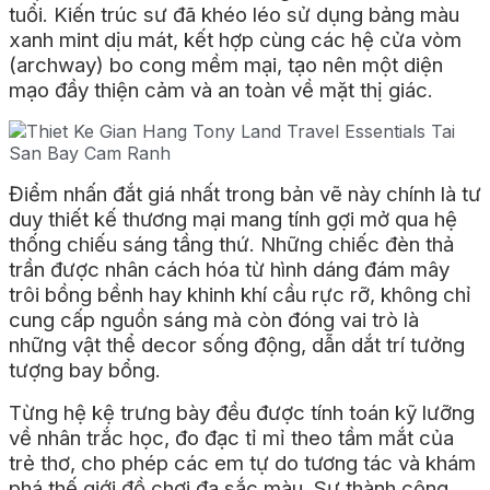
tuổi. Kiến trúc sư đã khéo léo sử dụng bảng màu
xanh mint dịu mát, kết hợp cùng các hệ cửa vòm
(archway) bo cong mềm mại, tạo nên một diện
mạo đầy thiện cảm và an toàn về mặt thị giác.
Điểm nhấn đắt giá nhất trong bản vẽ này chính là tư
duy thiết kế thương mại mang tính gợi mở qua hệ
thống chiếu sáng tầng thứ. Những chiếc đèn thả
trần được nhân cách hóa từ hình dáng đám mây
trôi bồng bềnh hay khinh khí cầu rực rỡ, không chỉ
cung cấp nguồn sáng mà còn đóng vai trò là
những vật thể decor sống động, dẫn dắt trí tưởng
tượng bay bổng.
Từng hệ kệ trưng bày đều được tính toán kỹ lưỡng
về nhân trắc học, đo đạc tỉ mỉ theo tầm mắt của
trẻ thơ, cho phép các em tự do tương tác và khám
phá thế giới đồ chơi đa sắc màu. Sự thành công