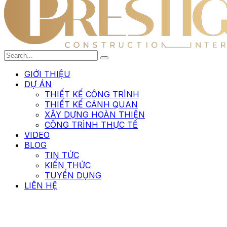
GIỚI THIỆU
DỰ ÁN
THIẾT KẾ CÔNG TRÌNH
THIẾT KẾ CẢNH QUAN
XÂY DỰNG HOÀN THIỆN
CÔNG TRÌNH THỰC TẾ
VIDEO
BLOG
TIN TỨC
KIẾN THỨC
TUYỂN DỤNG
LIÊN HỆ