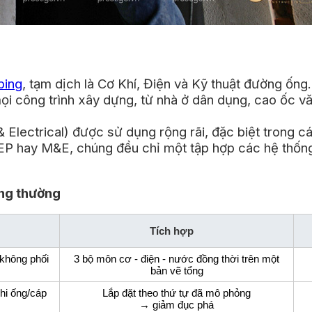
bing
, tạm dịch là Cơ Khí, Điện và Kỹ thuật đường ống
i công trình xây dựng, từ nhà ở dân dụng, cao ốc v
 Electrical) được sử dụng rộng rãi, đặc biệt trong c
EP hay M&E, chúng đều chỉ một tập hợp các hệ thống k
ông thường
Tích hợp
 không phối
3 bộ môn cơ - điện - nước đồng thời trên một
bản vẽ tổng
hi ống/cáp
Lắp đặt theo thứ tự đã mô phỏng
→ giảm đục phá