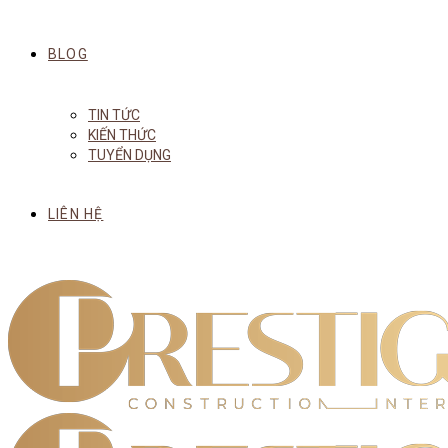
BLOG
TIN TỨC
KIẾN THỨC
TUYỂN DỤNG
LIÊN HỆ