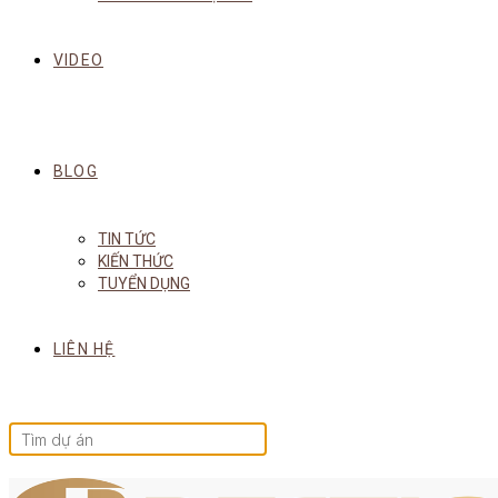
VIDEO
BLOG
TIN TỨC
KIẾN THỨC
TUYỂN DỤNG
LIÊN HỆ