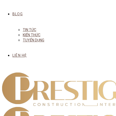
BLOG
TIN TỨC
KIẾN THỨC
TUYỂN DỤNG
LIÊN HỆ