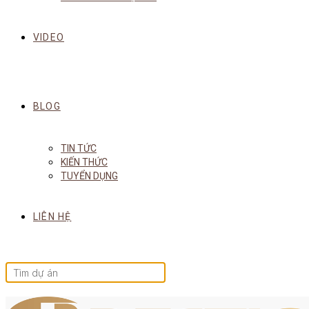
VIDEO
BLOG
TIN TỨC
KIẾN THỨC
TUYỂN DỤNG
LIÊN HỆ