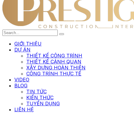
GIỚI THIỆU
DỰ ÁN
THIẾT KẾ CÔNG TRÌNH
THIẾT KẾ CẢNH QUAN
XÂY DỰNG HOÀN THIỆN
CÔNG TRÌNH THỰC TẾ
VIDEO
BLOG
TIN TỨC
KIẾN THỨC
TUYỂN DỤNG
LIÊN HỆ