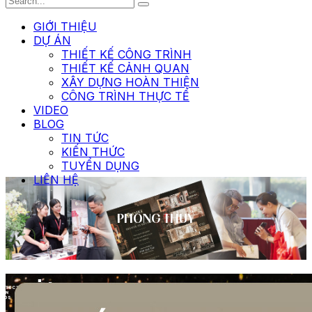
GIỚI THIỆU
DỰ ÁN
THIẾT KẾ CÔNG TRÌNH
THIẾT KẾ CẢNH QUAN
XÂY DỰNG HOÀN THIỆN
CÔNG TRÌNH THỰC TẾ
VIDEO
BLOG
TIN TỨC
KIẾN THỨC
TUYỂN DỤNG
LIÊN HỆ
PHONG THUỶ