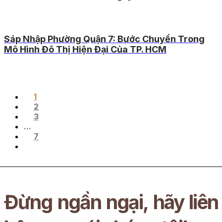
Sáp Nhập Phường Quận 7: Bước Chuyển Trong
Mô Hình Đô Thị Hiện Đại Của TP. HCM
1
2
3
...
7
Đừng ngần ngại, hãy liên