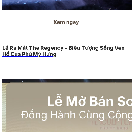
Lễ Ra Mắt The Regency – Biểu Tượng Sống Ven
Hồ Của Phú Mỹ Hưng