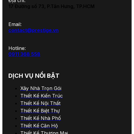
Địa chỉ:
17 Đường số 73, P.Tân Hưng, TP.HCM
Email:
contact@prestige.vn
Hotline:
0911 368 558
DỊCH VỤ NỔI BẬT
Xây Nhà Trọn Gói
Thiết Kế Kiến Trúc
Thiết Kế Nội Thất
Thiết Kế Biệt Thự
Thiết Kế Nhà Phố
Thiết Kế Căn Hộ
Thiết Kế Thương Mại