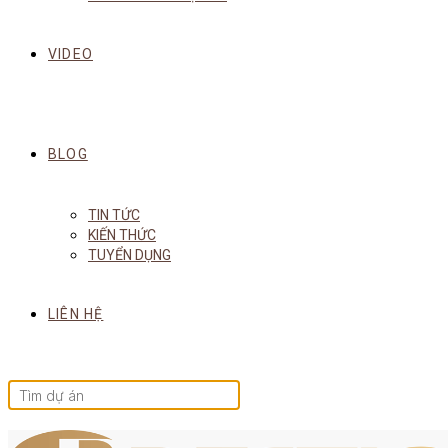
VIDEO
BLOG
TIN TỨC
KIẾN THỨC
TUYỂN DỤNG
LIÊN HỆ