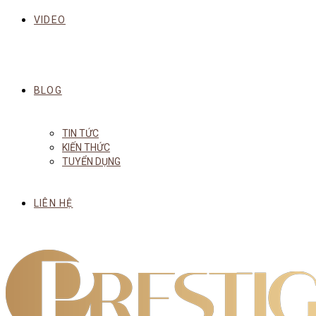
VIDEO
BLOG
TIN TỨC
KIẾN THỨC
TUYỂN DỤNG
LIÊN HỆ