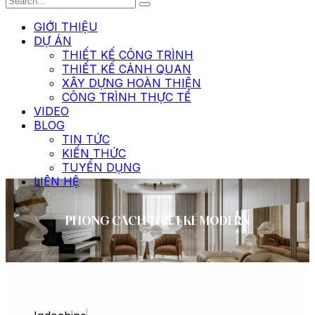
GIỚI THIỆU
DỰ ÁN
THIẾT KẾ CÔNG TRÌNH
THIẾT KẾ CẢNH QUAN
XÂY DỰNG HOÀN THIỆN
CÔNG TRÌNH THỰC TẾ
VIDEO
BLOG
TIN TỨC
KIẾN THỨC
TUYỂN DỤNG
LIÊN HỆ
PHONG CÁCH THIẾT KẾ MODERN