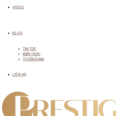
VIDEO
BLOG
TIN TỨC
KIẾN THỨC
TUYỂN DỤNG
LIÊN HỆ