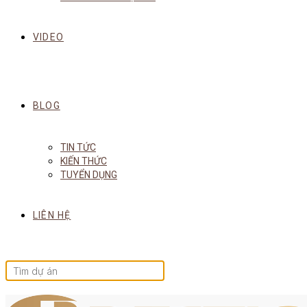
VIDEO
BLOG
TIN TỨC
KIẾN THỨC
TUYỂN DỤNG
LIÊN HỆ